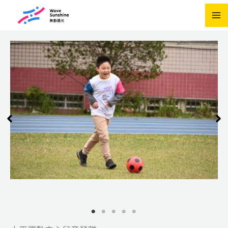
跳
至
主
要
內
容