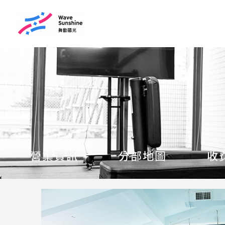
跳
至
主
要
內
容
營業資訊
分部地圖
收