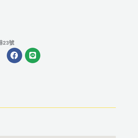
巷23號
F
L
a
i
c
n
e
e
b
o
o
k