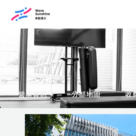
跳
至
主
要
內
容
營業資訊
分部地圖
收