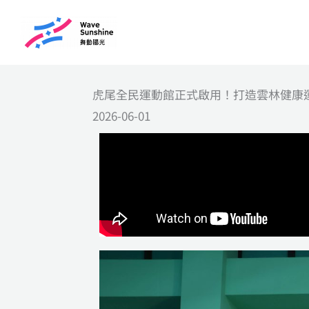
跳
至
主
要
虎尾全民運動館正式啟用！打造雲林健康
內
2026-06-01
容