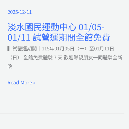
2025-12-11
淡
水
淡水國民運動中心 01/05-
國
01/11 試營運期間全館免費
民
▍試營運期間｜115年01月05日（一）至01月11日
運
（日） 全館免費體驗 7 天 歡迎鄉親朋友一同體驗全新
動
改
中
心
Read More »
01/05-
01/11
試
營
運
期