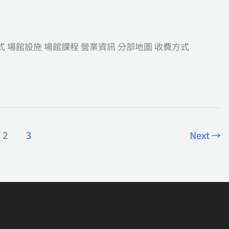
間
全
 場館設施 場館課程 營業資訊 分部地圖 收費方式
館
免
費
2
3
Next
→