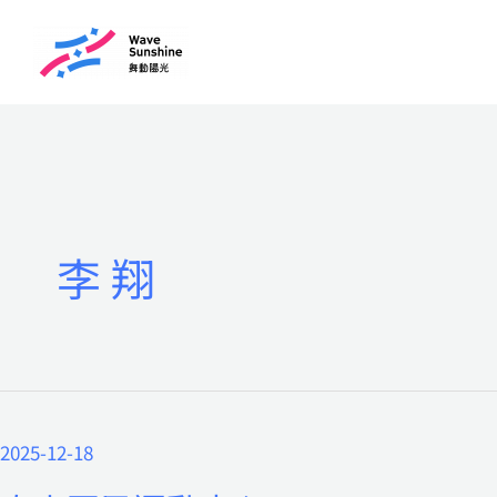
跳
至
主
要
內
容
李 翔
2025-12-18
泰
山