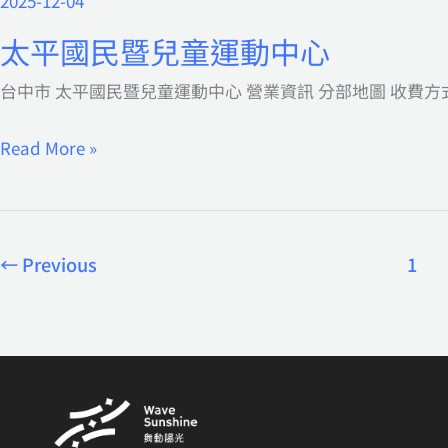
2025-12-04
太
平
太平國民暨兒童運動中心
國
台中市 太平國民暨兒童運動中心 營業資訊 分部地圖 收費方式
民
暨
Read More »
兒
童
運
動
←
Previous
1
中
心