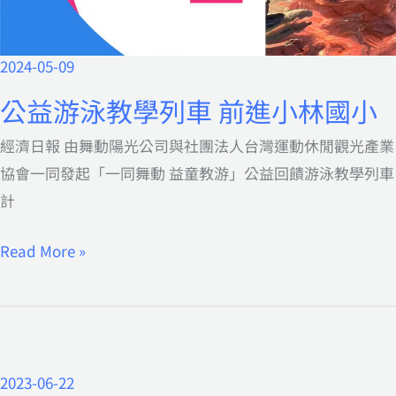
2024-05-09
公
益
公益游泳教學列車 前進小林國小
游
經濟日報 由舞動陽光公司與社團法人台灣運動休閒觀光產業
泳
協會一同發起「一同舞動 益童教游」公益回饋游泳教學列車
教
計
學
列
Read More »
車
前
進
小
林
2023-06-22
高