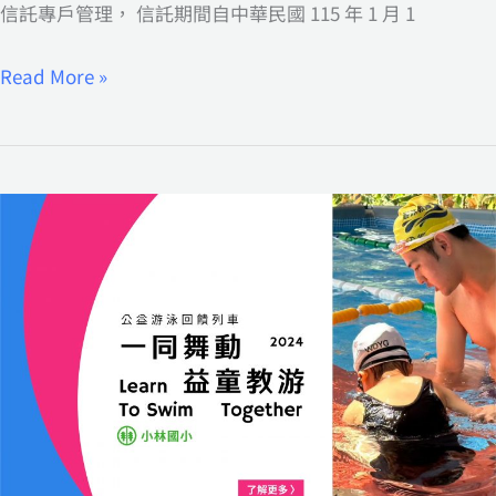
信託專戶管理， 信託期間自中華民國 115 年 1 月 1
法
規
Read More »
開
立
信
託
專
戶