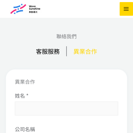
跳
至
主
要
聯絡我們
內
|
容
客服服務
異業合作
異業合作
姓名 *
公司名稱